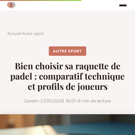
Accueil
›
Autre sport
AUTRE SPORT
Bien choisir sa raquette de
padel : comparatif technique
et profils de joueurs
Gareth
•
21/05/2026 18:01
•
8 min de lecture