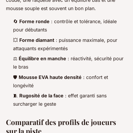
coude, une raquette avec un équilibre bas et une
mousse souple est souvent un bon plan.
🔄
Forme ronde
: contrôle et tolérance, idéale
pour débutants
💥
Forme diamant
: puissance maximale, pour
attaquants expérimentés
⚖️
Équilibre en manche
: réactivité, sécurité pour
le bras
🛡️
Mousse EVA haute densité
: confort et
longévité
🧵
Rugosité de la face
: effet garanti sans
surcharger le geste
Comparatif des profils de joueurs
sur la piste