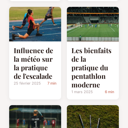
Influence de
Les bienfaits
la météo sur
de la
la pratique
pratique du
de l'escalade
pentathlon
moderne
25 février 2025
7 min
1 mars 2025
6 min