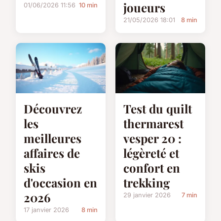
joueurs
01/06/2026 11:56
10 min
21/05/2026 18:01
8 min
Découvrez
Test du quilt
les
thermarest
meilleures
vesper 20 :
affaires de
légèreté et
skis
confort en
d'occasion en
trekking
2026
29 janvier 2026
7 min
17 janvier 2026
8 min